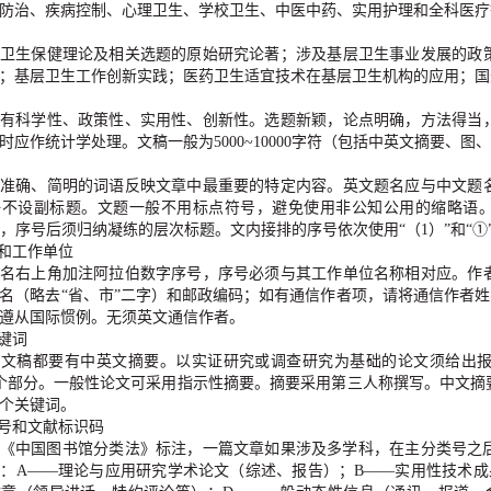
防治、疾病控制、心理卫生、学校卫生、中医中药、实用护理和全科医疗
卫生保健理论及相关选题的原始研究论著；涉及基层卫生事业发展的政
；基层卫生工作创新实践；医药卫生适宜技术在基层卫生机构的应用；国
有科学性、政策性、实用性、创新性。选题新颖，论点明确，方法得当
时应作统计学处理。文稿一般为
5000~10000
字符（包括中英文摘要、图、
准确、简明的词语反映文章中最重要的特定内容。英文题名应与中文题
好不设副标题。文题一般不用标点符号，避免使用非公知公用的缩略语
，序号后须归纳凝练的层次标题。文内接排的序号依次使用
“
（
1
）
”
和
“
①
和工作单位
名右上角加注阿拉伯数字序号，序号必须与其工作单位名称相对应。作
名（略去
“
省、市
”
二字）和邮政编码；如有通信作者项，请将通信作者姓
遵从国际惯例。无须英文通信作者。
键词
有文稿都要有中英文摘要。以实证研究或调查研究为基础的论文须给出
个部分。一般性论文可采用指示性摘要。摘要采用第三人称撰写。中文摘
个关键词。
号和文献标识码
《中国图书馆分类法》标注，一篇文章如果涉及多学科，在主分类号之
法：
A
——
理论与应用研究学术论文（综述、报告）；
B
——
实用性技术成