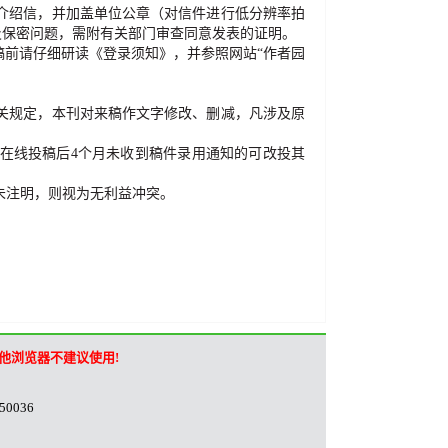
介绍信，并加盖单位公章（对信件进行低分辨率拍
及保密问题，需附有关部门审查同意发表的证明。
稿前请仔细研读《登录须知》，并参照网站
“
作者园
关规定，本刊对来稿作文字修改、删减，凡涉及原
在线投稿后
4
个月未收到稿件录用通知的可改投其
未注明，则视为无利益冲突。
，其他浏览器不建议使用!
036