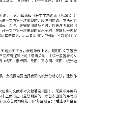
会议活动、专访等）；
E
——
文件、资料（历史资
名词，可选用最新版《医学主题
词表（
MeSH
）》
术语于文内第一次出现时，应注明原词。中西药名
编写）为准。确需使用商品名时，应先注明其通用
，可于文中第一次出现时写出全称，在圆括号内写
称及其缩略语，后两者间用
“
，
”
分隔。不超过
4
个汉
，图题排图下方，表题排表上方，说明性文字置于
目间应有逻辑上的主谓语关系，主语一般置表的左
图（线图、散点图、条图、直方图、饼图、统计地
印。应根据需要选择合适的统计分析方法。建议作
《信息与文献参考文献著录规则》。采用顺序编码
句末上角标出（重复引用的，以首次出现的序号标
在文章首页地脚处，在
“
基金项目：
”
后注明基金名