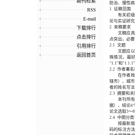
期刊检索
防治、慢性病
1 征稿范围
RSS
有关初级
E-mail
论与实证研究
2
来稿要求
下载排行
文稿应具
点击排行
点突出，必要
2.1
文题
引用排行
文题应以
返回首页
殊情况，最
“
1.1
”
和
“
1.1.1
”
2.2
作者署名
在作者姓
辖市）、城市
者的姓名写法
2.3
摘要和关
本刊所
据）、结论
4
论文选取
3
～
8
2.4
中图分类
按最新版
码的标注方