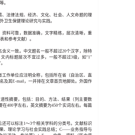
等。
策、法律法规、经济、文化、社会、人文命题的理
外卫生保健理论研究与实践。
，资料可靠，数据准确，文字精练，层次清晰，重
表和参考文献）。
名含义一致。中文题名一般不超过
20
个汉字，除特
。文内标题层次不宜过多，一般不超过
3
级，如
“
1
”
”
。
者工作单位应注明全称，包括所在省（自治区、直
名及其
E-mail
，一并排在文章首页地脚处。外国作
报道性摘要，包括：目的、方法、结果（列主要数
要在
400
字左右，英文摘要为
450
个实词左右。每篇
后还可以标注
1
～
3
个相关学科的分类号。文献标识
果、理论学习与社会实践总结；
C
——
业务指导与