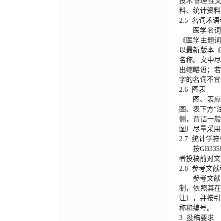
技术管理性
料、统计资料
2.5
名词术语
医学名
《医学主题
以最新版本
名称。文中
出缩略语；若
字的名词不宜
2.6
图表
图、表
图、表下方
“
侧，谓语一
图）尽量采用
2.7
统计学符
按
GB335
者投稿前对文
2.8
参考文献
参考文献
制，依照其
注），并按引
称和编号。
3 投稿要求