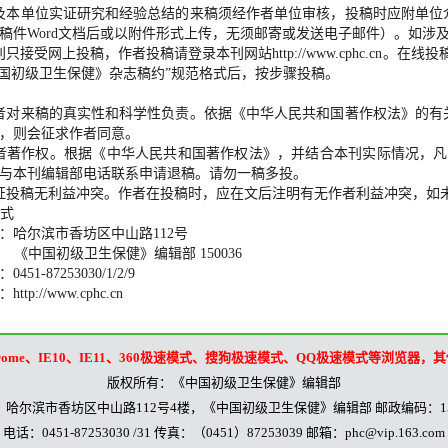
及本单位实证研究和经验总结的来稿须经作者单位审核，投稿时应附单位
稿件
Word
文档后或以附件形式上传，无须邮寄或发送电子邮件）。如涉
刊只接受网上投稿，作者投稿请登录本刊网站
http://www.cphc.cn
。在线投
国初级卫生保健》杂志稿约
”
规范格式后，按步骤投稿。
者对来稿的真实性和科学性负责。依据《中华人民共和国著作权法》的有
，则会征求作者同意。
者著作权。根据《中华人民共和国著作权法》，并结合本刊实际情况，凡
与本刊编辑部电话联系申请退稿。请勿一稿多投。
证投稿无利益冲突。作者在投稿时，应在文后注明有无作者利益冲突，如
式
：哈尔滨市香坊区中山路
112
号
《中国初级卫生保健》编辑部
150036
：
0451-87253030/1/2/9
：
http://www.cphc.cn
、Chrome、IE10、IE11、360极速模式、搜狗极速模式、QQ极速模式等浏览器
版权所有：《中国初级卫生保健》编辑部
：哈尔滨市香坊区中山路112号4楼，《中国初级卫生保健》编辑部 邮政编码：150
电话：0451-87253030 /31 传真：（0451）87253039 邮箱：phc@vip.163.com