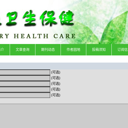
简介
文章查询
期刊动态
作者园地
投稿须知
订阅信
(可选)
(可选)
(可选)
(可选)
(可选)