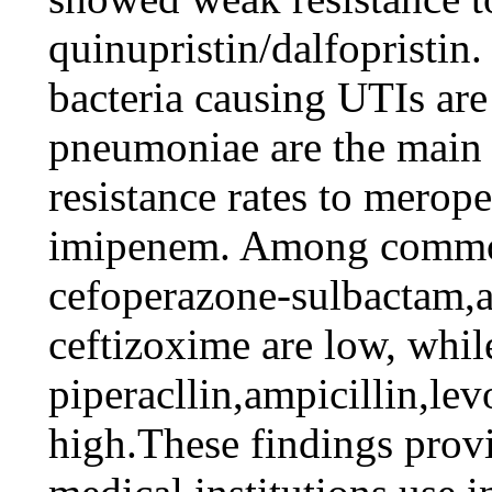
quinupristin/dalfoprist
bacteria causing UTIs are
pneumoniae are the main 
resistance rates to mero
imipenem. Among commonl
cefoperazone-sulbactam,a
ceftizoxime are low, while
piperacllin,ampicillin,le
high.These findings provi