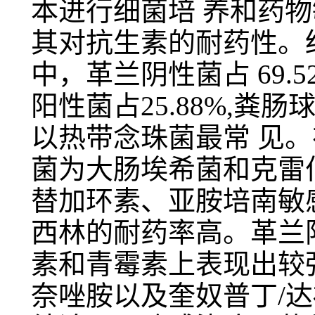
本进行细菌培 养和药
其对抗生素的耐药性。
中，革兰阴性菌占 69.
阳性菌占25.88%,粪肠
以热带念珠菌最常 见
菌为大肠埃希菌和克雷
替加环素、亚胺培南敏
西林的耐药率高。革兰
素和青霉素上表现出较
奈唑胺以及奎奴普丁/